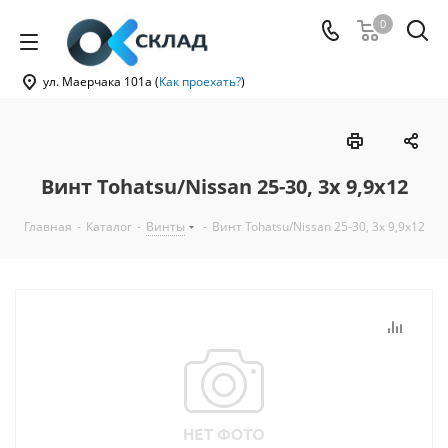
0
ул. Маерчака 101а (
Как проехать?
)
Винт Tohatsu/Nissan 25-30, 3x 9,9x12
Главная
-
Каталог
-
Винты
-
Винт Tohatsu/Nissan 25-30, 3x 9,9x12