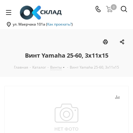
0
ул. Маерчака 101а (
Как проехать?
)
Винт Yamaha 25-60, 3х11x15
Главная
-
Каталог
-
Винты
-
Винт Yamaha 25-60, 3х11x15