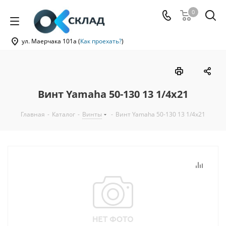
0
ул. Маерчака 101а (
Как проехать?
)
Винт Yamaha 50-130 13 1/4x21
Главная
-
Каталог
-
Винты
-
Винт Yamaha 50-130 13 1/4x21