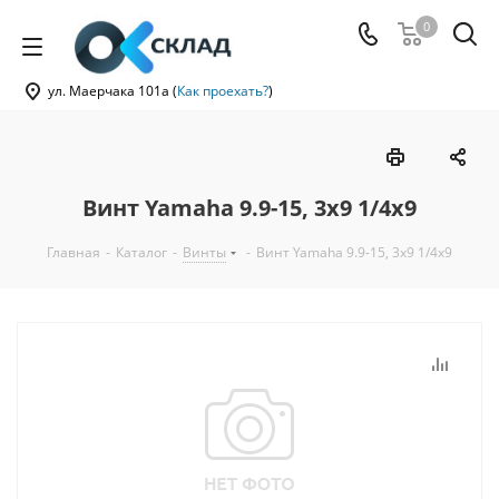
0
ул. Маерчака 101а (
Как проехать?
)
Винт Yamaha 9.9-15, 3x9 1/4x9
Главная
-
Каталог
-
Винты
-
Винт Yamaha 9.9-15, 3x9 1/4x9