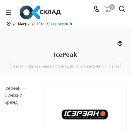
0
ул. Маерчака 101а (
Как проехать?
)
IcePeak
Главная
-
Справочная информация
-
Производители
-
IcePeak
Icepeak —
финский
бренд